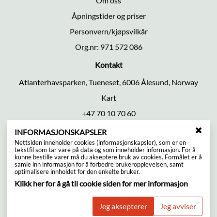
Om oss
Åpningstider og priser
Personvern/kjøpsvilkår
Org.nr: 971 572 086
Kontakt
Atlanterhavsparken, Tueneset, 6006 Ålesund, Norway
Kart
+47 70 10 70 60
Mail@atlanterhavsparken.no
INFORMASJONSKAPSLER
L
Nettsiden inneholder cookies (informasjonskapsler), som er en
Følg oss
u
tekstfil som tar vare på data og som inneholder informasjon. For å
k
kunne bestille varer må du akseptere bruk av cookies. Formålet er å
samle inn informasjon for å forbedre brukeropplevelsen, samt
k
optimalisere innholdet for den enkelte bruker.
v
Klikk her for å gå til cookie siden for mer informasjon
i
n
Betalingsalternativer
d
Jeg aksepterer
Jeg avviser
u