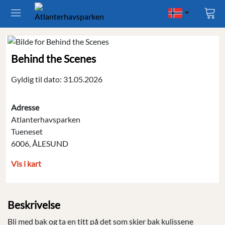
Vis
han
Behind the Scenes
Gyldig til dato: 31.05.2026
Adresse
Atlanterhavsparken
Tueneset
6006, ÅLESUND
Vis i kart
Beskrivelse
Bli med bak og ta en titt på det som skjer bak kulissene