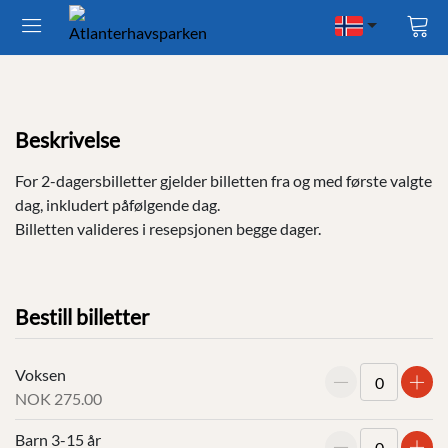
Vis
han
Beskrivelse
For 2-dagersbilletter gjelder billetten fra og med første valgte
dag, inkludert påfølgende dag.
Billetten valideres i resepsjonen begge dager.
Bestill billetter
Voksen
NOK 275.00
Reduser
Øk
Barn 3-15 år
antall
anta