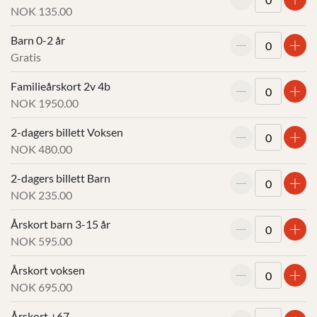
NOK 135.00
Reduser
Øk
Barn 0-2 år
antall
anta
Gratis
Reduser
Øk
Familieårskort 2v 4b
antall
anta
NOK 1950.00
Reduser
Øk
2-dagers billett Voksen
antall
anta
NOK 480.00
Reduser
Øk
2-dagers billett Barn
antall
anta
NOK 235.00
Reduser
Øk
Årskort barn 3-15 år
antall
anta
NOK 595.00
Reduser
Øk
Årskort voksen
antall
anta
NOK 695.00
Reduser
Øk
Årskort +67