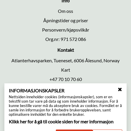
Info
Om oss
Åpningstider og priser
Personvern/kjøpsvilkår
Org.nr: 971 572 086
Kontakt
Atlanterhavsparken, Tueneset, 6006 Ålesund, Norway
Kart
+47 70 10 70 60
Mail@atlanterhavsparken.no
INFORMASJONSKAPSLER
L
Nettsiden inneholder cookies (informasjonskapsler), som er en
Følg oss
u
tekstfil som tar vare på data og som inneholder informasjon. For å
k
kunne bestille varer må du akseptere bruk av cookies. Formålet er å
samle inn informasjon for å forbedre brukeropplevelsen, samt
k
optimalisere innholdet for den enkelte bruker.
v
Klikk her for å gå til cookie siden for mer informasjon
i
n