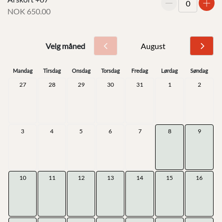
antall
anta
NOK 650.00
Reduser
Øk
antall
anta
Velg måned
Forrige
Neste
Mandag
Tirsdag
Onsdag
Torsdag
Fredag
Lørdag
Søndag
måned
måne
27
28
29
30
31
1
2
3
4
5
6
7
8
9
10
11
12
13
14
15
16